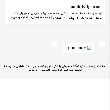
kandish.ir[AT]gmail.com
کردستان بانه - سقز - بخش مرکزی - محله شهرک شهرداری - خیابان دکتر
خالدی - کوچه یاس 1 - پلاک : 0 - طبقه : 1 08736248237 - 08736227961
استفاده از مطالب فروشگاه کاندیش با ذکر منبع بلامانع می باشد. طراحی و توسعه
توسط تیم فنی فروشگاه کاندیش -
کارناوب