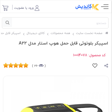
ورود یا عضویت
صفحه نخست سایت
همه محصولات
کالای دیجیتال
اسپیکر قابل حم
اسپیکر بلوتوثی قابل حمل هوپ استار مدل A22
کد محصول:
10014078
26 )
(