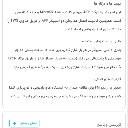
پورت ها و درگاه ها
این اسپیکر به درگاه USB، ورودی کارت حافظه MicroSD و جک AUX مجهز
است. همچنین قابلیت اتصال هم زمان دو اسپیکر A22 از طریق فناوری TWS را
دارد تا صدای استریو واقعی ایجاد کند.
باتری و مدت زمان استفاده
باتری داخلی اسپیکر در هر بار شارژ کامل، بین 8 تا 10 ساعت پخش مداوم
موسیقی را پشتیبانی می کند (بسته به میزان صدا). شارژ از طریق درگاه Type-
C انجام می شود که سرعت شارژ بیشتری نسبت به درگاه های قدیمی دارد.
قابلیت های اضافی
مجهز به رادیو FM برای علاقه مندان به ایستگاه های رادیویی و نورپردازی LED
که با ریتم موسیقی هماهنگ می شود و جلوه ی بصری جذابی ایجاد می کند.
ارسال پرسش
پرسش و پاسخ