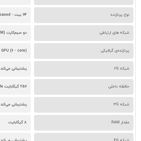
نوع پردازنده
64 بیت - ARM - based
شبکه های ارتباطی
دو سیم‌کارت (Nano-SIM و eSIM یا دو eSIM فعال همزمان بسته به منطقه)
پردازنده‌ی گرافیکی
 GPU (6 - core)
شبکه 2G
پشتیبانی می‌کند
حافظه داخلی
256 گیگابایت NVMe
شبکه 3G
پشتیبانی می‌کند
مقدار RAM
8 گیگابایت
شبکه 4G
پشتیبانی می‌کند