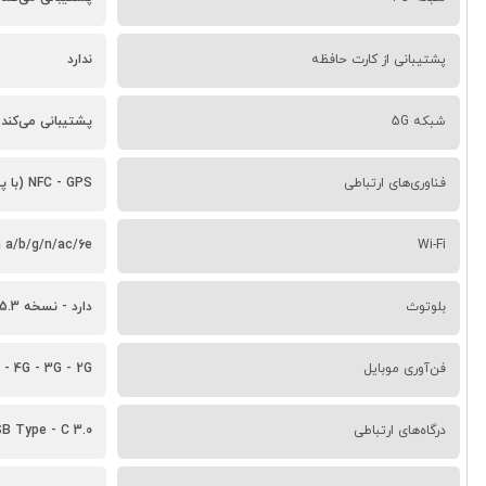
پشتیبانی از کارت حافظه
ندارد
شبکه 5G
پشتیبانی می‌کند
فناوری‌های ارتباطی
NFC - GPS (با پشتیبانی از A - GPS - GLONASS - GALILEO - BDS - QZSS)
Wi-Fi
Wi - Fi 802.11 a/b/g/n/ac/6e - دو با
بلوتوث
دارد - نسخه 5.3 با A2DP - LE
فن‌آوری موبایل
 - 4G - 3G - 2G
درگاه‌های ارتباطی
B Type - C 3.0