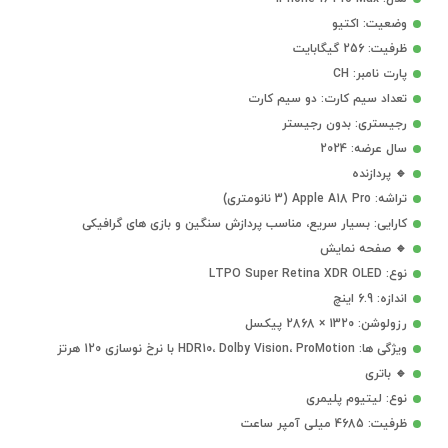
وضعیت: اکتیو
ظرفیت: 256 گیگابایت
پارت نامبر: CH
تعداد سیم کارت: دو سیم کارت
رجیستری: بدون رجیستر
سال عرضه: 2024
🔹 پردازنده
تراشه: Apple A18 Pro (3 نانومتری)
کارایی: بسیار سریع، مناسب پردازش سنگین و بازی های گرافیکی
🔹 صفحه نمایش
نوع: LTPO Super Retina XDR OLED
اندازه: 6.9 اینچ
رزولوشن: 1320 × 2868 پیکسل
ویژگی ها: HDR10، Dolby Vision، ProMotion با نرخ نوسازی 120 هرتز
🔹 باتری
نوع: لیتیوم پلیمری
ظرفیت: 4685 میلی آمپر ساعت