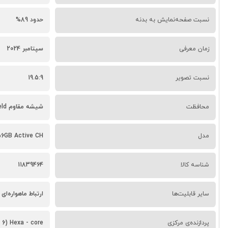
نسبت صفحه‌نمایش به بدنه
حدود 89%
زمان معرفی
سپتامبر 2024
نسبت تصویر
19.5:9
محافظت
شیشه مقاوم Ceramic Shield در جلو و پشت، فریم تیتانیومی
مدل
 Max 256GB Active CH
شناسه کالا
11839464
سایر قابلیت‌ها
ارتباط ماهواره‌ای اضطراری، قابلیت ضبط ProRes، 
پردازنده‌ی مرکزی
Hexa - core (6 هسته‌ای)