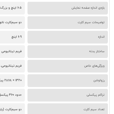
بازه‌ی اندازه صفحه نمایش
6.5 اینچ و بزرگ‌تر
توضیحات سیم کارت
دو سیم‌کارت نانو (پارت CH - چ
اندازه
6.9 اینچ
ساختار بدنه
فریم تیتانیومی 
ویژگی‌های خاص
فریم تیتانیومی، حسگر LiDAR، قابلیت فیلمبرداری Dolby Vision، نرخ نوسازی 120 هرتز،
رزولوشن
1320 × 2868 پیکسل
تراکم پیکسلی
حدود 460 پیکسل بر اینچ
تعداد سیم کارت
دو سیم‌کارت (پارت 