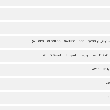
نده - Wi - Fi Direct - Hotspot
5G
US