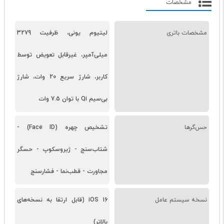
مشخصات
مشخصات باتری
لیتیوم یونی، ظرفیت 3279
میلی‌آمپر، غیرقابل تعویض توسط
کاربر، شارژ سریع 20 وات، شارژ
بی‌سیم Qi با توان 7.5 وات
حس‌گرها
تشخیص چهره (Face ID) -
شتاب‌سنج - ژیروسکوپ - حسگر
مجاورت - قطب‌نما - فشارسنج
نسخه سیستم عامل
iOS 16 (قابل ارتقا به نسخه‌های
بالاتر)