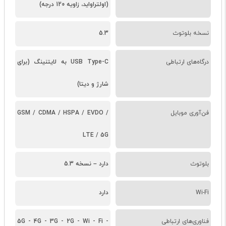
(اولتراواید، زاویه 120 درجه)
نسخه بلوتوث
5.3
درگاه‌های ارتباطی
USB Type-C به لایتنینگ (برای
شارژ و دیتا)
فن‌آوری موبایل
GSM / CDMA / HSPA / EVDO /
LTE / 5G
بلوتوث
دارد – نسخه 5.3
Wi-Fi
دارد
فناوری‌های ارتباطی
5G - 4G - 3G - 2G - Wi - Fi -