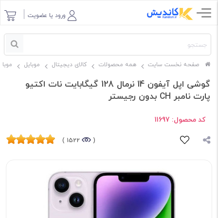
ورود یا عضویت
صفحه نخست سایت
همه محصولات
کالای دیجیتال
موبایل
موبای
گوشی اپل آیفون 14 نرمال 128 گیگابایت نات اکتیو
پارت نامبر CH بدون رجیستر
کد محصول:
11697
1522 )
(