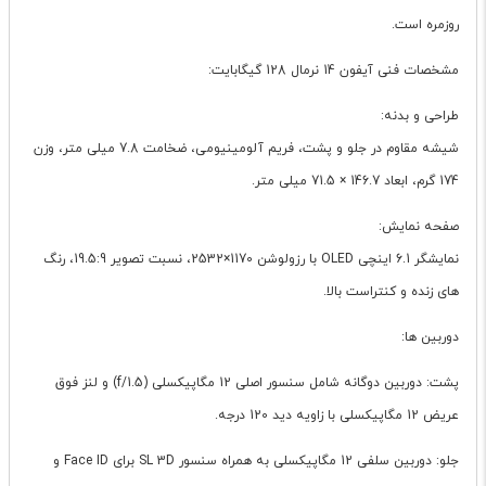
روزمره است.
مشخصات فنی آیفون 14 نرمال 128 گیگابایت:
طراحی و بدنه:
شیشه مقاوم در جلو و پشت، فریم آلومینیومی، ضخامت 7.8 میلی متر، وزن
174 گرم، ابعاد 146.7 × 71.5 میلی متر.
صفحه نمایش:
نمایشگر 6.1 اینچی OLED با رزولوشن 1170×2532، نسبت تصویر 19.5:9، رنگ
های زنده و کنتراست بالا.
دوربین ها:
پشت: دوربین دوگانه شامل سنسور اصلی 12 مگاپیکسلی (f/1.5) و لنز فوق
عریض 12 مگاپیکسلی با زاویه دید 120 درجه.
جلو: دوربین سلفی 12 مگاپیکسلی به همراه سنسور SL 3D برای Face ID و