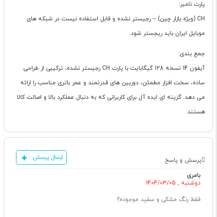
پارت نامبر:
CH (ویژه بازار چین) – رجیستر نشده و قابل استفاده نیست در شبکه های
موبایل ایران باید ریجستر شود.
جمع بندی:
آیفون 14 نسخه 128 گیگابایت با پارت CH رجیستر نشده، ترکیبی از طراحی
ساده، سخت افزار مطمئن، دوربین های قدرتمند و عمر باتری مناسب را ارائه
می دهد. گزینه ای ایده آل برای کاربرانی که به دنبال عملکرد بالا و اصالت کالا
هستند.
ارسال پرسش
پرسش و پاسخ
بامری
دوشنبه , 1404/03/05
فقط رنگ مشکی و سفید موجوده؟