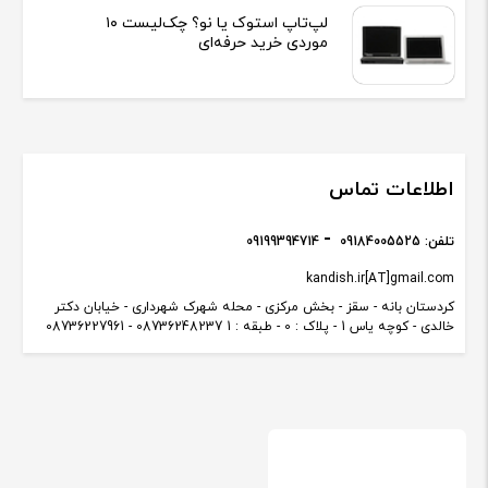
لپ‌تاپ استوک یا نو؟ چک‌لیست ۱۰
موردی خرید حرفه‌ای
اطلاعات تماس
تلفن:
09184005525
09199394714
kandish.ir[AT]gmail.com
کردستان بانه - سقز - بخش مرکزی - محله شهرک شهرداری - خیابان دکتر
خالدی - کوچه یاس 1 - پلاک : 0 - طبقه : 1 08736248237 - 08736227961