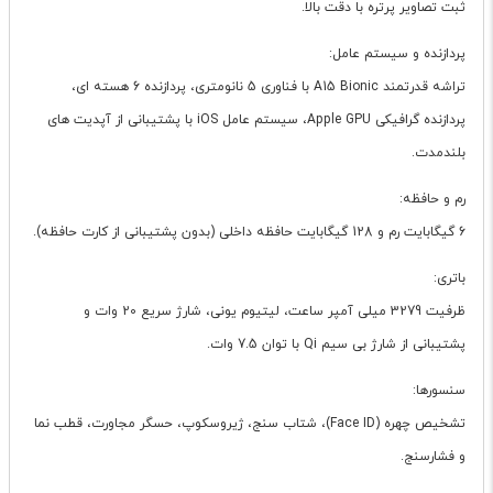
ثبت تصاویر پرتره با دقت بالا.
پردازنده و سیستم عامل:
تراشه قدرتمند A15 Bionic با فناوری 5 نانومتری، پردازنده 6 هسته ای،
پردازنده گرافیکی Apple GPU، سیستم عامل iOS با پشتیبانی از آپدیت های
بلندمدت.
رم و حافظه:
6 گیگابایت رم و 128 گیگابایت حافظه داخلی (بدون پشتیبانی از کارت حافظه).
باتری:
ظرفیت 3279 میلی آمپر ساعت، لیتیوم یونی، شارژ سریع 20 وات و
پشتیبانی از شارژ بی سیم Qi با توان 7.5 وات.
سنسورها:
تشخیص چهره (Face ID)، شتاب سنج، ژیروسکوپ، حسگر مجاورت، قطب نما
و فشارسنج.