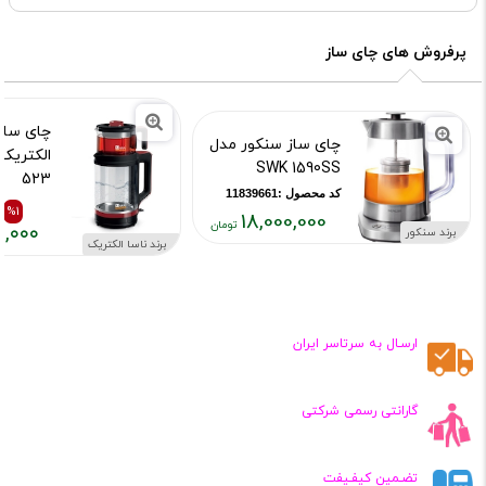
پرفروش های چای ساز
چای ساز 
چای ساز سنکور مدل
SWK 1590SS
523
کد محصول :11839661
کد محصول :421
%1
18,000,000
۰,۰۰۰
برند سنکور
قیمت
برند ناسا الکتریک
قیمت
قیمت
فعلی:
قبلی:
فعلی:
۱۸,۰۰۰,۰۰۰
,۳۷۰,۰۰۰
,۳۷۰,۰۰۰
تومان
تومان
تومان
ارسـال به سرتاسر ایران
بود
گارانتی رسمی شرکتی
تضـمین کیفـیفت