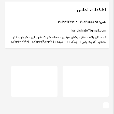
اطلاعات تماس
تلفن:
09184005525
09199394714
kandish.ir[AT]gmail.com
کردستان بانه - سقز - بخش مرکزی - محله شهرک شهرداری - خیابان دکتر
خالدی - کوچه یاس 1 - پلاک : 0 - طبقه : 1 08736248237 - 08736227961