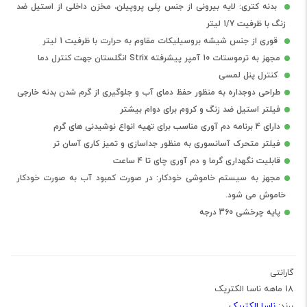
بدنه کتری: لایه بیرونی از جنس پلی پروپیلن، مخزن داخلی از استیل ضد
زنگ با ظرفیت 1/7 لیتر
قوری از جنس شیشه بروسیلیکات مقاوم به حرارت با ظرفیت 1 لیتر
مجهز به ترموستات 10 آمپر پیشرفته Strix انگلستان جهت کنترل دما
کنترل پنل لمسی
طراحی دوجداره به منظور حفظ دمای آب و جلوگیری از گرم شدن بدنه خارجی
فیلتر استیل ضد زنگ و کروم برای دوام بیشتر
دارای 4 برنامه دم آوری مناسب برای تهیه انواع نوشیدنی های گرم
فیلتر متحرک آسانسوری به منظور جداسازی و تمیز کاری آسان تر
قابلیت نگهداری گرما و دم آوری چای تا 4 ساعت
مجهز به سیستم خاموشی خودکار: در صورت کمبود آب به صورت خودکار
خاموش می شود.
پایه چرخشی 360 درجه
گارانتی
18 ماهه ناسا الکتریک
ناسا الکتریک
برند: