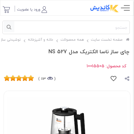
ورود یا عضویت
صفحه نخست سایت
همه محصولات
خانه و آشپزخانه
نوشیدنی ساز
چای ساز ناسا الکتریک مدل NS 527
کد محصول:
10015505
113 )
(