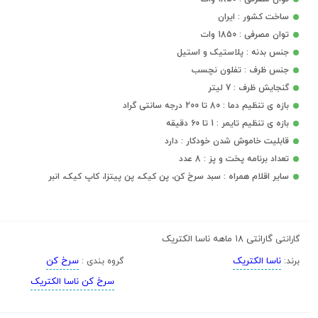
ساخت کشور : ایران
توان مصرفی : 1850 وات
جنس بدنه : پلاستیک و استیل
جنس ظرف : تفلون نچسب
گنجایش ظرف : 7 لیتر
بازه ی تنظیم دما : 80 تا 200 درجه سانتی گراد
بازه ی تنظیم تایمر : 1 تا 60 دقیقه
قابلیت خاموش شدن خودکار : دارد
تعداد برنامه پخت و پز : 8 عدد
سایر اقلام همراه : سبد سرخ کن، پن کیک، پن پیتزا، کاپ کیک، انبر
گارانتی ۱۸ ماهه ناسا الکتریک
گارانتی
ناسا الکتریک
سرخ کن
برند:
گروه بندی :
سرخ کن ناسا الکتریک