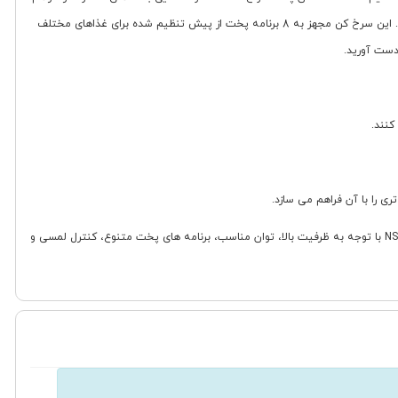
می کند. همچنین، تایمر دستگاه تا 60 دقیقه قابل تنظیم است و قابلیت خاموش شدن خودکار پس از اتمام زمان پخت، ایمنی و جلوگیری از سوختن غذا را تضمین می کند. این سرخ کن مجهز به 8 برنامه پخت از پیش تنظیم شده برای غذاهای مختلف
دست آورید.
کنند.
ساخت ایران بودن این محصول نیز یکی از نکاتی است که می تواند برای برخی از مصرف کنندگان اهمیت داشته باشد. در مجموع، سرخ کن رژیمی ناسا الکتریک مدل NS-811A با توجه به ظرفیت بالا، توان مناسب، برنامه های پخت متنوع، کنترل لمسی و