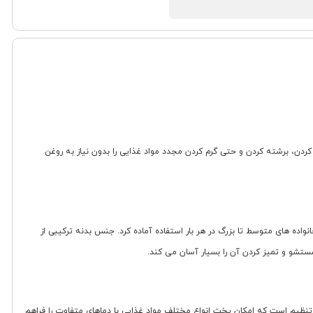
خ کردن، کباب کردن، برشته کردن و حتی گرم کردن مجدد مواد غذایی را بدون نیاز به روغن
 را فراهم می کند تا حجم مناسبی از غذا را برای خانواده های متوسط تا بزرگ در هر بار استفاده آماده کرد. جنس بدنه ترکیبی از
تشو و تمیز کردن آن را بسیار آسان می کند.
ت که کار با دستگاه را راحت و intuitive می سازد. بازه تنظیم دما در این مدل از 80 تا 200 درجه سانتی گراد قابل تنظیم است که امکان پخت انواع مختلف مواد غذایی با دماهای متفاوت را فراهم