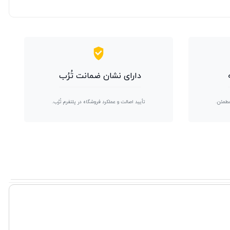
دارای نشان ضمانت تُرُب
مطمئن.
تأیید اصالت و عملکرد فروشگاه در پلتفرم تُرُب.