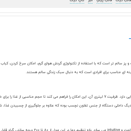
الب کیک
-
قالب پیتزا
-
انبر
-
کاپ کیک
دستگاه کارآمد و مدرن برای پخت و پز سالم تر است که با استفاده از تکنولوژی گردش هوای گرم، امکان سر
زینه ای مناسب برای افرادی است که به دنبال سبک زندگی سالم هستند.
این سرخ کن با توان مصرفی 1850 وات، قدرت بالایی در پخت سریع انواع مواد غذایی دارد. ظرفیت 7 لیتری آن، این امکان
 دیگ داخلی دستگاه از جنس تفلون نچسب بوده که علاوه بر جلوگیری از چسبیدن غذا، شس
سرخ کن NS-811A دارای پنل کنترل دیجیتال تمام لمسی اس