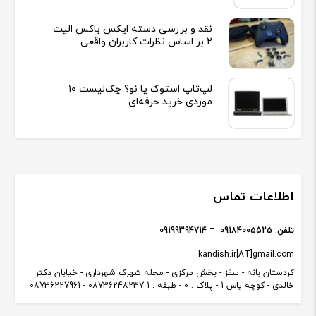
نقد و بررسی دسته ایکس باکس الیت
2 بر اساس نظرات کاربران واقعی
لپ‌تاپ استوک یا نو؟ چک‌لیست ۱۰
موردی خرید حرفه‌ای
اطلاعات تماس
تلفن:
09184005525
09199394714
kandish.ir[AT]gmail.com
کردستان بانه - سقز - بخش مرکزی - محله شهرک شهرداری - خیابان دکتر
خالدی - کوچه یاس 1 - پلاک : 0 - طبقه : 1 08736248237 - 08736227961