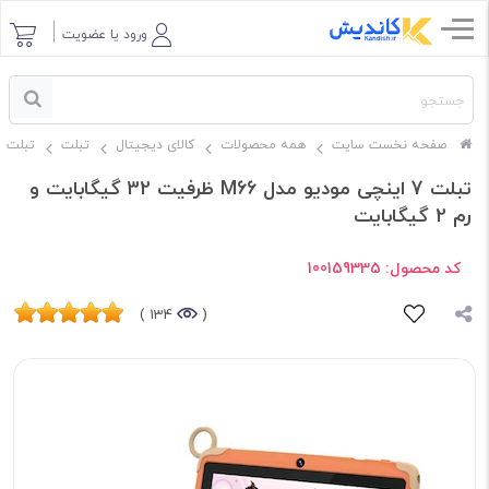
ورود یا عضویت
صفحه نخست سایت
همه محصولات
کالای دیجیتال
تبلت
تبلت modio
تبلت 7 اینچی مودیو مدل M66 ظرفیت 32 گیگابایت و
رم 2 گیگابایت
کد محصول:
100159335
134 )
(