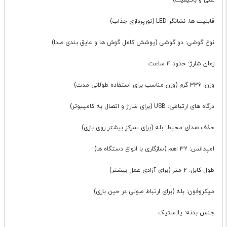
غنی و باکیفیت)
قابلیت ها: نشانگر LED (نورپردازی جذاب)
نوع گوشی: دو گوشی (پوشش کامل گوش ها و عایق بندی صدا)
زمان شارژ: حدود 4 ساعت
وزن: 336 گرم (وزن مناسب برای استفاده طولانی مدت)
درگاه های ارتباطی: USB (برای شارژ و اتصال به کامپیوتر)
حذف صدای محیط: بله (برای تمرکز بیشتر روی بازی)
امپدانس: 32 اهم (سازگاری با انواع دستگاه ها)
طول کابل: 2 متر (برای آزادی عمل بیشتر)
میکروفون: بله (برای ارتباط صوتی در حین بازی)
جنس بدنه: پلاستیک