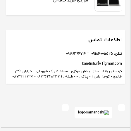
موردی خرید حرفه‌ای
اطلاعات تماس
تلفن:
09184005525
09199394714
kandish.ir[AT]gmail.com
کردستان بانه - سقز - بخش مرکزی - محله شهرک شهرداری - خیابان دکتر
خالدی - کوچه یاس 1 - پلاک : 0 - طبقه : 1 08736248237 - 08736227961