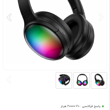
پاسخ فرکانسی : 20-20000 هرتز