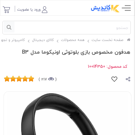
ورود یا عضویت
صفحه نخست سایت
همه محصولات
کالای دیجیتال
کامپیوتر و تجهی
هدفون مخصوص بازی بلوتوثی اونیکوما مدل B3
کد محصول:
10014350
217 )
(