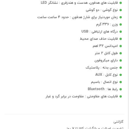
قابلیت های هدفون، هدست و هندزفری : نشانگر LED
نوع گوشی : دو گوشی
زمان موردنیاز برای شارژ هدفون : حدود 4 ساعت ساعت
وزن : 336 گرم
درگاه های ارتباطی : USB
قابلیت حذف صدای محیط
امپدانس 32 اهم
طول کابل 2 متر
دارای میکروفون
جنس بدنه : پلاستیک
نوع کابل : AUX
نوع اتصال : باسیم
رابط ها : Bluetooth
قابلیت های مقاومتی : مقاومت در برابر گرد و غبار
گارانتی
تضمین اصالت و بازگشت کالا تا 7 روز