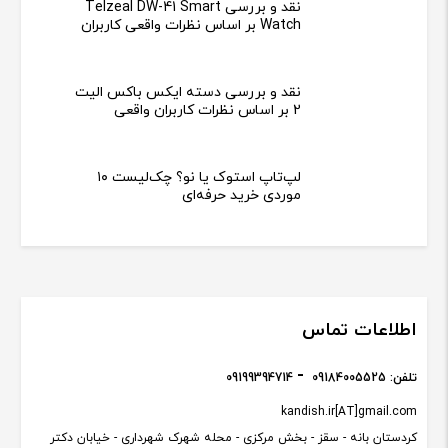
نقد و بررسی Telzeal DW-41 Smart
Watch بر اساس نظرات واقعی کاربران
نقد و بررسی دسته ایکس باکس الیت
2 بر اساس نظرات کاربران واقعی
لپ‌تاپ استوک یا نو؟ چک‌لیست ۱۰
موردی خرید حرفه‌ای
اطلاعات تماس
تلفن:
09184005525
09199394714
kandish.ir[AT]gmail.com
کردستان بانه - سقز - بخش مرکزی - محله شهرک شهرداری - خیابان دکتر