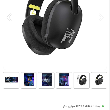
ابعاد : 173X80X180 میلی متر