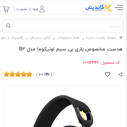
ورود یا عضویت
صفحه نخست سایت
همه محصولات
کالای دیجیتال
کامپیوتر و تجهی
هدست مخصوص بازی بی سیم اونیکوما مدل B2
کد محصول:
10014342
67 )
(