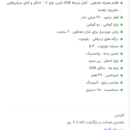
اقلام همراه هدفون : کابل ارتباط USB تایپ نوع C - دانگل و کابل میکروفون
- دفترچه راهنما
قطر درایور : 40 میلی متر
نوع گوشی : دو گوشی
زمان موردنیاز برای شارژ هدفون : 2 ساعت
درگاه های ارتباطی : بلوتوث
نسخه بلوتوث : 5.3
جنس بدنه : پلاستیک
نوع اتصال : بی سیم
رابط ها : دانگل USB
امپدانس : 32 اهم
مناسب برای : گیمینگ
حساسیت : 101 دسیبل
گارانتی
تضمین اصالت و بازگشت کالا تا 7 روز
اونیکوما
برند: