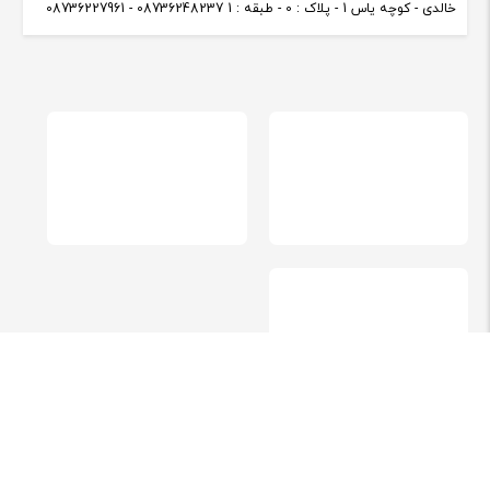
خالدی - کوچه یاس 1 - پلاک : 0 - طبقه : 1 08736248237 - 08736227961
استفاده از مطالب فروشگاه کاندیش با ذکر منبع بلامانع می باشد. طراحی و توسعه
توسط تیم فنی فروشگاه کاندیش -
کارناوب