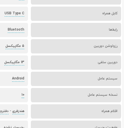
کابل همراه
USB Type C
رابط‌ها
Bluetooth
رزولوشن دوربین
5 مگاپیکسل
دوربین سلفی
13 مگاپیکسل
سیستم عامل
Android
نسخه سیستم عامل
10
اقلام همراه
هندزفری
-
دفترچه
وضعیت رجیستر
رجیستر نشده