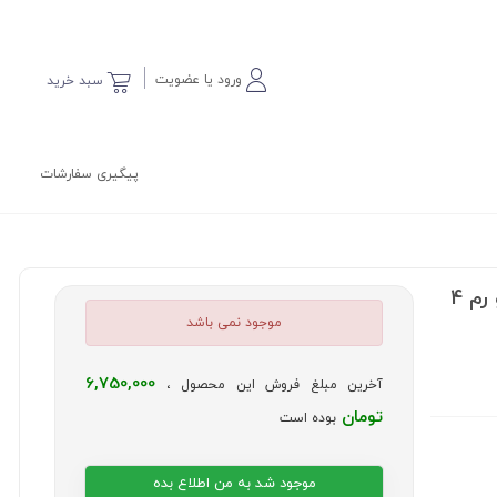
ورود یا عضویت
سبد خرید
پیگیری سفارشات
تبلت بچه گانه Telzeal مدل P100 ظرفیت 64 گیگابایت و رم 4
موجود نمی باشد
6,750,000
آخرین مبلغ فروش این محصول ،
تومان
بوده است
موجود شد به من اطلاع بده