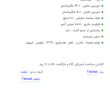
دوربین سلفی : 13.0 مگاپیکسل
دوربین اصلی : 5.0 مگاپیکسل
ابعاد صفحه نمایش : 10.1 اینچ
ظرفیت باتری : 8000 میلی آمپر
پشتبانی از سیم کارت : دارد
بدون رجیستر
لوازم همراه : شارژر ، قلم ، هندزفری ، OTG ، ماوس ، کیبورد
سلامت فیزیکی کالا و بازگشت کالا تا 7 روز
گارانتی
Telzeal
تبلت
برند:
گروه بندی :
تبلت Telzeal