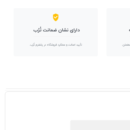
دارای نشان ضمانت تُرُب
مطمئن.
تأیید اصالت و عملکرد فروشگاه در پلتفرم تُرُب.