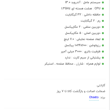
سیستم عامل : آندروید 13.0
CPU : هشت هسته ای 1.3GHz
حافظه داخلی : 32 گیگابایت
رم : 2 گیگابایت
دوربین سلفی : 2 مگاپیکسل
دوربین اصلی : 5 مگاپیکسل
ابعاد صفحه نمایش : 7.0 اینچ
رزولوشن : 1024x600 پیکسل
ظرفیت باتری : 3000 میلی آمپر
پشتبانی از سیم کارت : ندارد
لوازم همراه : شارژر ، محافظ صفحه ، استیکر
گارانتی
ضمانت اصالت و بازگشت کالا تا 7 روز
Oteeto
برند: