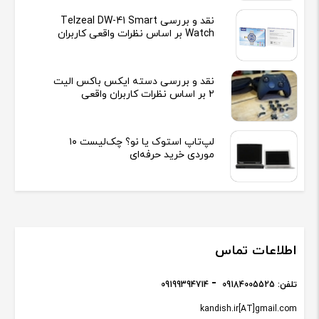
نقد و بررسی Telzeal DW-41 Smart
Watch بر اساس نظرات واقعی کاربران
نقد و بررسی دسته ایکس باکس الیت
2 بر اساس نظرات کاربران واقعی
لپ‌تاپ استوک یا نو؟ چک‌لیست ۱۰
موردی خرید حرفه‌ای
اطلاعات تماس
تلفن:
09184005525
09199394714
kandish.ir[AT]gmail.com