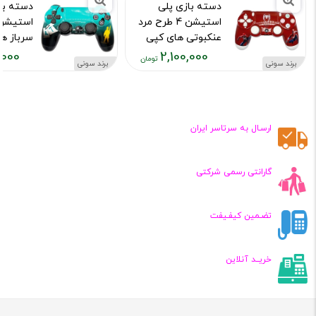
دسته بازی پلی
دسته با
استیشن 4 طرح مرد
عنکبوتی های کپی
سرباز ه
,000
2,100,000
کد محصول :10015973
کد محصول :15976
برند سونی
برند سونی
قیمت
قیمت
فعلی:
فعلی:
,۱۰۰,۰۰۰
۲,۱۰۰,۰۰۰
تومان
تومان
ارسـال به سرتاسر ایران
گارانتی رسمی شرکتی
تضـمین کیفـیفت
خریــد آنلاین