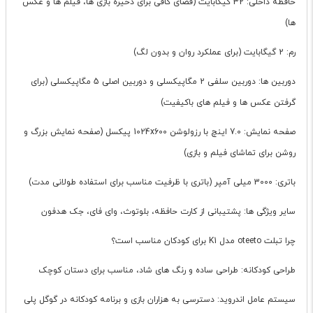
حافظه داخلی: 32 گیگابایت (فضای کافی برای ذخیره بازی ها، فیلم ها و عکس
ها)
رم: 2 گیگابایت (برای عملکرد روان و بدون لگ)
دوربین ها: دوربین سلفی 2 مگاپیکسلی و دوربین اصلی 5 مگاپیکسلی (برای
گرفتن عکس ها و فیلم های باکیفیت)
صفحه نمایش: 7.0 اینچ با رزولوشن 1024x600 پیکسل (صفحه نمایش بزرگ و
روشن برای تماشای فیلم و بازی)
باتری: 3000 میلی آمپر (باتری با ظرفیت مناسب برای استفاده طولانی مدت)
سایر ویژگی ها: پشتیبانی از کارت حافظه، بلوتوث، وای فای، جک هدفون
چرا تبلت oteeto مدل K1 برای کودکان مناسب است؟
طراحی کودکانه: طراحی ساده و رنگ های شاد، مناسب برای دستان کوچک
سیستم عامل اندروید: دسترسی به هزاران بازی و برنامه کودکانه در گوگل پلی