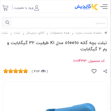
ورود یا عضویت
صفحه نخست سایت
همه محصولات
کالای دیجیتال
تبلت
تبلت Oteeto
تبلت بچه گانه oteeto مدل K1 ظرفیت 32 گیگابایت و
رم 2 گیگابایت
کد محصول:
10014313
474 )
(