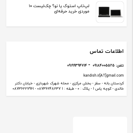
لپ‌تاپ استوک یا نو؟ چک‌لیست ۱۰
موردی خرید حرفه‌ای
اطلاعات تماس
تلفن:
09184005525
09199394714
kandish.ir[AT]gmail.com
کردستان بانه - سقز - بخش مرکزی - محله شهرک شهرداری - خیابان دکتر
خالدی - کوچه یاس 1 - پلاک : 0 - طبقه : 1 08736248237 - 08736227961