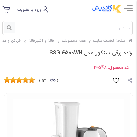
ورود یا عضویت
صفحه نخست سایت
همه محصولات
خانه و آشپزخانه
خردکن و غذاس
رنده برقی سنکور مدل SSG 4500WH
کد محصول:
13548
133 )
(