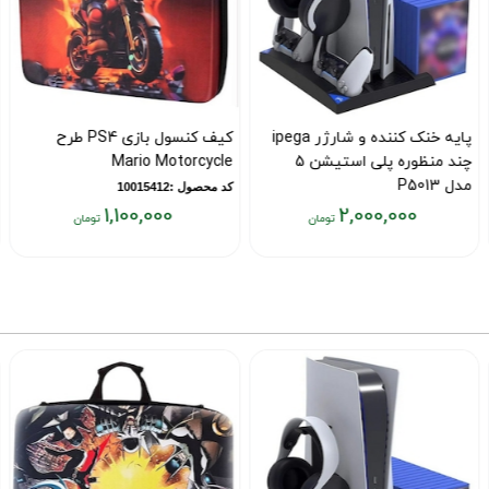
پایه خنک کننده و شارژر ipega
کیف کنسول بازی PS4 طرح
چند منظوره پلی استیشن 5
Mario Motorcycle
مدل P5013
کد محصول :10015412
1,100,000
2,000,000
کد محصول :12307
قیمت
قیمت
ق
فعلی:
فعلی:
ف
۰
۱,۱۰۰,۰۰۰
۲,۰۰۰,۰۰۰
تومان
تومان
ت