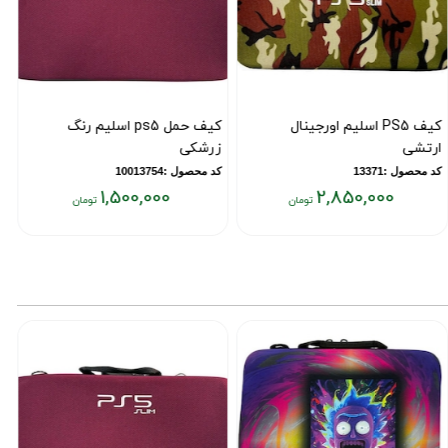
کیف PS5 اسلیم اورجینال
کیف حمل ps5 اسلیم رنگ
ک
ارتشی
زرشکی
4 طرح
کد محصول :13371
کد محصول :10013754
ک
1,500,000
2,850,000
یمت
قیمت
ق
علی:
فعلی:
فع
۰۰
۱,۵۰۰,۰۰۰
۲,۸۵۰,۰۰
ومان
تومان
تو