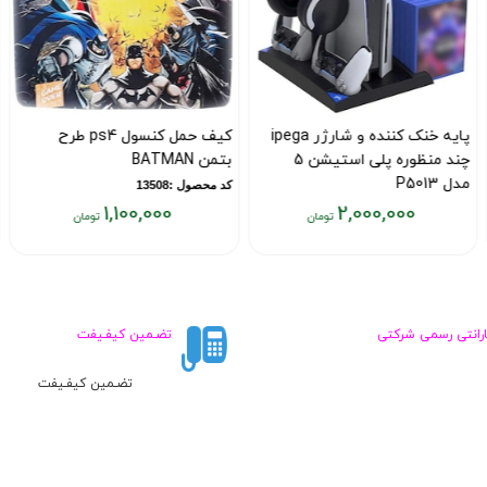
پایه خنک کننده و شارژر ipega
کیف حمل کنسول ps4 طرح
چند منظوره پلی استیشن 5
بتمن BATMAN
مدل P5013
کد محصول :13508
1,100,000
2,000,000
کد محصول :12307
قیمت
قیمت
ق
فعلی:
فعلی:
ف
۰
۱,۱۰۰,۰۰۰
۲,۰۰۰,۰۰۰
تومان
تومان
ت
ارانتی رسمی شرکتی
تضـمین کیفـیفت
تضـمین کیفـیفت