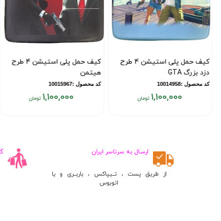
کیف حمل پلی استیشن 4 طرح
کیف حمل پلی استیشن 4 طرح
دزد بزرگ GTA
هیتمن
کد محصول :10014958
کد محصول :10015967
1,100,000
1,100,000
قیمت
قیمت
فعلی:
فعلی:
۱,۱۰۰,۰۰۰
۱,۱۰۰,۰۰۰
تومان
تومان
ارسـال به سرتاسر ایران
گ
از طریق پست ، تــیپاکس ، باربــری و یا
اتوبوس