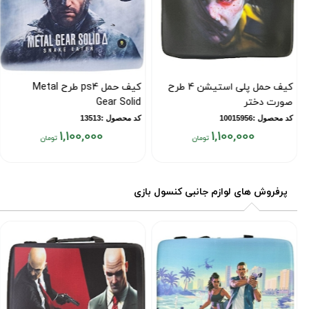
کیف حمل پلی استیشن 4 طرح
کیف حمل ps4 طرح Metal
صورت دختر
Gear Solid
کد محصول :10015956
کد محصول :13513
1,100,000
1,100,000
قیمت
قیمت
فعلی:
فعلی:
۱,۱۰۰,۰۰۰
۱,۱۰۰,۰۰۰
پرفروش های لوازم جانبی کنسول بازی
تومان
تومان