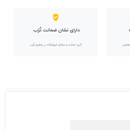
دارای نشان ضمانت تُرُب
مطمئن.
تأیید اصالت و عملکرد فروشگاه در پلتفرم تُرُب.