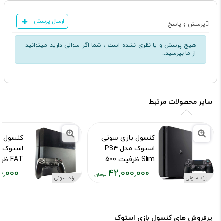
ارسال پرسش
پرسش و پاسخ
هیچ پرسش و یا نظری نشده است ، شما اگر سوالی دارید میتوانید
از ما بپرسید..
سایر محصولات مرتبط
کنسول بازی سونی
کنسول ب
استوک مدل PS4
Slim ظرفیت 500
گیگابایت کپی خور
گیگابای
0,000
42,000,000
برند سونی
برند سونی
کد محصول :13517
کد محصول :40374
قیمت
قیمت
فعلی:
فعلی:
۰۰۰,۰۰۰
۴۲,۰۰۰,۰۰۰
تومان
تومان
پرفروش های کنسول بازی استوک