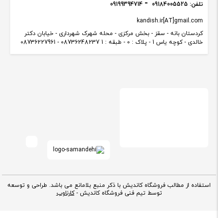
تلفن:
09184005525
09199394714
kandish.ir[AT]gmail.com
کردستان بانه - سقز - بخش مرکزی - محله شهرک شهرداری - خیابان دکتر
خالدی - کوچه یاس 1 - پلاک : 0 - طبقه : 1 08736248237 - 08736227961
استفاده از مطالب فروشگاه کاندیش با ذکر منبع بلامانع می باشد. طراحی و توسعه
توسط تیم فنی فروشگاه کاندیش -
کارناوب