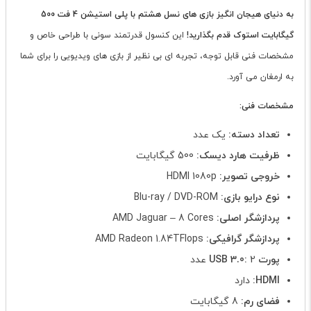
به دنیای هیجان انگیز بازی های نسل هشتم با پلی استیشن 4 فت 500
گیگابایت استوک قدم بگذارید!
این کنسول قدرتمند سونی با طراحی خاص و
مشخصات فنی قابل توجه، تجربه ای بی نظیر از بازی های ویدیویی را برای شما
به ارمغان می آورد.
مشخصات فنی:
تعداد دسته:
یک عدد
ظرفیت هارد دیسک:
500 گیگابایت
خروجی تصویر:
HDMI 1080p
نوع درایو بازی:
Blu-ray / DVD-ROM
پردازشگر اصلی:
AMD Jaguar – 8 Cores
پردازشگر گرافیکی:
AMD Radeon 1.84TFlops
پورت USB 3.0:
2 عدد
HDMI:
دارد
فضای رم:
8 گیگابایت