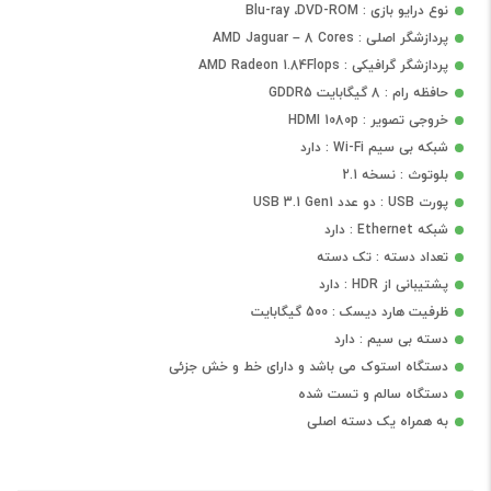
نوع درایو بازی : Blu-ray ،DVD-ROM
پردازشگر اصلی : AMD Jaguar – 8 Cores
پردازشگر گرافیکی : AMD Radeon 1.84Flops
حافظه رام : 8 گیگابایت GDDR5
خروجی تصویر : HDMI 1080p
شبکه بی سیم Wi-Fi : دارد
بلوتوث : نسخه 2.1
پورت USB : دو عدد USB 3.1 Gen1
شبکه Ethernet : دارد
تعداد دسته : تک دسته
پشتیبانی از HDR : دارد
ظرفیت هارد دیسک : 500 گیگابایت
دسته بی سیم : دارد
دستگاه استوک می باشد و دارای خط و خش جزئی
دستگاه سالم و تست شده
به همراه یک دسته اصلی