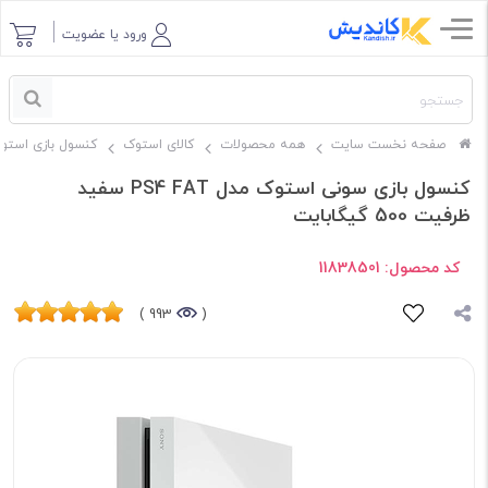
ورود یا عضویت
صفحه نخست سایت
همه محصولات
کالای استوک
کنسول بازی استو
کنسول بازی سونی استوک مدل PS4 FAT سفید
ظرفیت 500 گیگابایت
کد محصول:
11838501
993 )
(