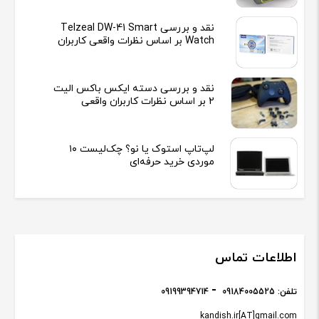
نقد و بررسی Telzeal DW-41 Smart
Watch بر اساس نظرات واقعی کاربران
نقد و بررسی دسته ایکس باکس الیت
2 بر اساس نظرات کاربران واقعی
لپ‌تاپ استوک یا نو؟ چک‌لیست ۱۰
موردی خرید حرفه‌ای
اطلاعات تماس
تلفن:
09184005525
09199394714
kandish.ir[AT]gmail.com