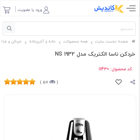
ورود یا عضویت
صفحه نخست سایت
همه محصولات
خانه و آشپزخانه
خردکن و غذاس
خردکن ناسا الکتریک مدل NS 1932
کد محصول:
11430
57 )
(