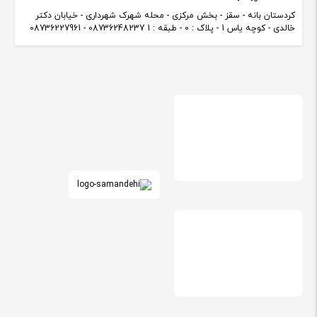
کردستان بانه - سقز - بخش مرکزی - محله شهرک شهرداری - خیابان دکتر
خالدی - کوچه یاس 1 - پلاک : 0 - طبقه : 1 08736248237 - 08736227961