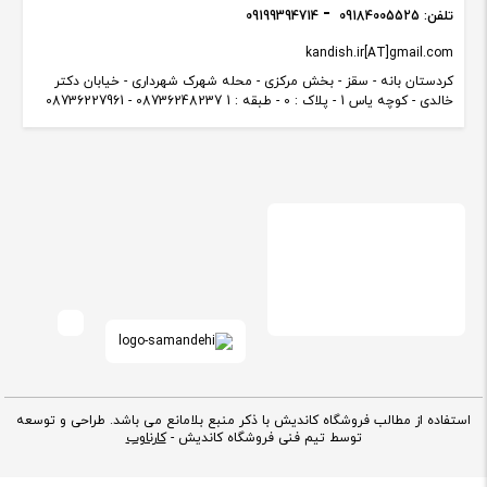
تلفن:
09184005525
09199394714
kandish.ir[AT]gmail.com
کردستان بانه - سقز - بخش مرکزی - محله شهرک شهرداری - خیابان دکتر
خالدی - کوچه یاس 1 - پلاک : 0 - طبقه : 1 08736248237 - 08736227961
استفاده از مطالب فروشگاه کاندیش با ذکر منبع بلامانع می باشد. طراحی و توسعه
توسط تیم فنی فروشگاه کاندیش -
کارناوب