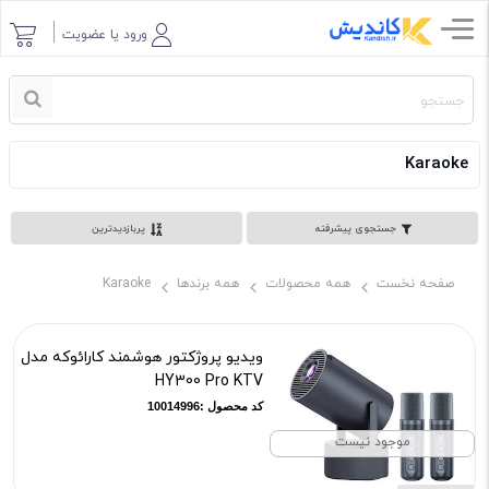
ورود یا عضویت
Karaoke
1
جستجوی پیشرفته
پربازدیدترین
صفحه نخست
همه محصولات
همه برندها
Karaoke
ویدیو پروژکتور هوشمند کارائوکه مدل
HY300 Pro KTV
کد محصول :10014996
موجود نیست