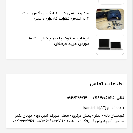
نقد و بررسی دسته ایکس باکس الیت
2 بر اساس نظرات کاربران واقعی
لپ‌تاپ استوک یا نو؟ چک‌لیست ۱۰
موردی خرید حرفه‌ای
اطلاعات تماس
تلفن:
09184005525
09199394714
kandish.ir[AT]gmail.com
کردستان بانه - سقز - بخش مرکزی - محله شهرک شهرداری - خیابان دکتر
خالدی - کوچه یاس 1 - پلاک : 0 - طبقه : 1 08736248237 - 08736227961